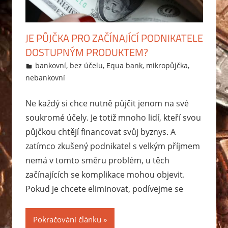
JE PŮJČKA PRO ZAČÍNAJÍCÍ PODNIKATELE
DOSTUPNÝM PRODUKTEM?
21.5.2015
Markéta Svobodová
bankovní
,
bez účelu
,
Equa bank
,
mikropůjčka
,
nebankovní
Ne každý si chce nutně půjčit jenom na své
soukromé účely. Je totiž mnoho lidí, kteří svou
půjčkou chtějí financovat svůj byznys. A
zatímco zkušený podnikatel s velkým příjmem
nemá v tomto směru problém, u těch
začínajících se komplikace mohou objevit.
Pokud je chcete eliminovat, podívejme se
Pokračování článku