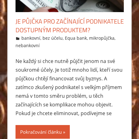
JE PŮJČKA PRO ZAČÍNAJÍCÍ PODNIKATELE
DOSTUPNÝM PRODUKTEM?
21.5.2015
Markéta Svobodová
bankovní
,
bez účelu
,
Equa bank
,
mikropůjčka
,
nebankovní
Ne každý si chce nutně půjčit jenom na své
soukromé účely. Je totiž mnoho lidí, kteří svou
půjčkou chtějí financovat svůj byznys. A
zatímco zkušený podnikatel s velkým příjmem
nemá v tomto směru problém, u těch
začínajících se komplikace mohou objevit.
Pokud je chcete eliminovat, podívejme se
Pokračování článku