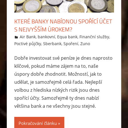
KTERÉ BANKY NABÍDNOU SPOŘÍCÍ ÚČET
S NEJVYŠŠÍM ÚROKEM?
24.6.2015
Markéta Svobodová
Air Bank
,
bankovní
,
Equa bank
,
Finanční služby
,
Poctivé půjčky
,
Sberbank
,
Spoření
,
Zuno
Dobře investovat své peníze je dnes naprosto
klíčové, pokud máme zájem na to, naše
úspory dobře zhodnotit. Možností, jak to
udělat, je samozřejmě celá řada. Nejlepší
volbou z hlediska nízkých rizik jsou dnes
spořící účty. Samozřejmě ty dnes nabízí
většina bank a ne všechny jsou stejné.
Pokračování článku