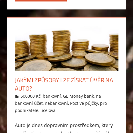
JAKÝMI ZPŮSOBY LZE ZÍSKAT ÚVĚR NA
AUTO?
21.6.2015
Markéta Svobodová
500000 Kč
,
bankovní
,
GE Money bank
,
na
bankovní účet
,
nebankovní
,
Poctivé půjčky
,
pro
podnikatele
,
účelová
Auto je dnes dopravním prostředkem, který