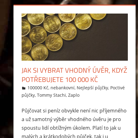
JAK SI VYBRAT VHODNÝ ÚVĚR, KDYŽ
POTŘEBUJETE 100 000 KČ
8.4.2017
Markéta Svobodová
100000 Kč
,
nebankovní
,
Nejlepší půjčky
,
Poctivé
půjčky
,
Tommy Stachi
,
Zaplo
Půjčovat si peníz obvykle není nic příjemného
a už samotný výběr vhodného úvěru je pro
spoustu lidí obtížným úkolem. Platí to jak u
malých a krátkodobých půjček, tak i u