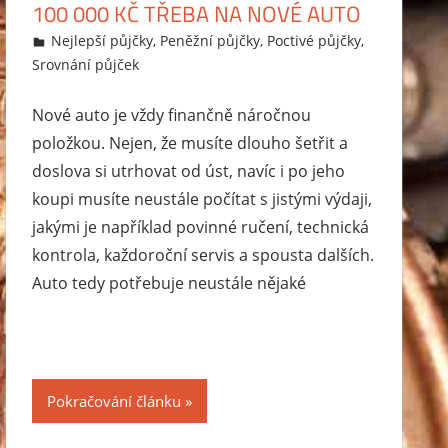
100 000 KČ TŘEBA NA NOVÉ AUTO
20.12.2014
Markéta Svobodová
Nejlepší půjčky
,
Peněžní půjčky
,
Poctivé půjčky
,
Srovnání půjček
Nové auto je vždy finančně náročnou
položkou. Nejen, že musíte dlouho šetřit a
doslova si utrhovat od úst, navíc i po jeho
koupi musíte neustále počítat s jistými výdaji,
jakými je například povinné ručení, technická
kontrola, každoroční servis a spousta dalších.
Auto tedy potřebuje neustále nějaké
Pokračování článku