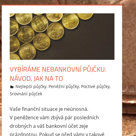
VYBÍRÁME NEBANKOVNÍ PŮJČKU:
NÁVOD, JAK NA TO
15.3.2015
Markéta Svobodová
Nejlepší půjčky
,
Peněžní půjčky
,
Poctivé půjčky
,
Srovnání půjček
Vaše finanční situace je neúnosná.
V peněžence vám zbývá pár posledních
drobných a váš bankovní účet zeje
prázdnotou. Pokud se před vámi v takové