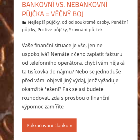
BANKOVNÍ VS. NEBANKOVNÍ
PŮJČKA = VĚČNÝ BOJ
18.2.2015
Markéta Svobodová
Nejlepší půjčky
,
od od soukromé osoby
,
Peněžní
půjčky
,
Poctivé půjčky
,
Srovnání půjček
Vaše finanční situace je vše, jen ne
uspokojivá? Nemáte z čeho zaplatit fakturu
od telefonního operátora, chybí vám nějaká
ta tisícovka do nájmu? Nebo se jednoduše
před vámi objevil jiný výdaj, jenž vyžaduje
okamžité řešení? Pak se asi budete
rozhodovat, zda s prosbou o finanční
výpomoc zamíříte
Pokračování článku