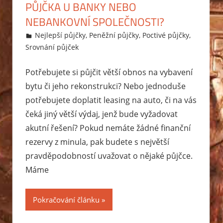
PŮJČKA U BANKY NEBO
NEBANKOVNÍ SPOLEČNOSTI?
23.1.2015
Markéta Svobodová
Nejlepší půjčky
,
Peněžní půjčky
,
Poctivé půjčky
,
Srovnání půjček
Potřebujete si půjčit větší obnos na vybavení
bytu či jeho rekonstrukci? Nebo jednoduše
potřebujete doplatit leasing na auto, či na vás
čeká jiný větší výdaj, jenž bude vyžadovat
akutní řešení? Pokud nemáte žádné finanční
rezervy z minula, pak budete s největší
pravděpodobností uvažovat o nějaké půjčce.
Máme
Pokračování článku