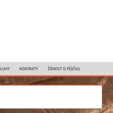
PŮJČKA
100000
KČ
DLUHY
KONTAKTY
ŽÁDOST O PŮJČKU