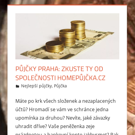
PŮJČKY PRAHA: ZKUSTE TY OD
SPOLEČNOSTI HOMEPŮJČKA.CZ
7.4.2015
Markéta Svobodová
Nejlepší půjčky
,
Půjčka
Máte po krk všech složenek a nezaplacených
účtů? Hromadí se vám ve schránce jedna
upomínka za druhou? Nevíte, jaké závazky
uhradit dříve? Vaše peněženka zeje
prázdnotou a bankovní konto jakbysmet? Pak