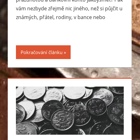
vám nezbyde zřejmě nic jiného, než si půjčit u
známých, přátel, rodiny, v bance nebo
Pokračování článku