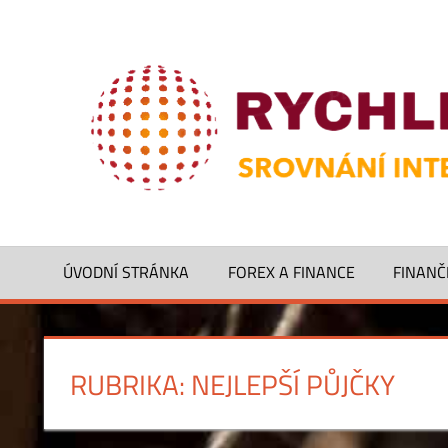
Skip
to
Solidní
content
online
půjčka
bez
rizika
ÚVODNÍ STRÁNKA
FOREX A FINANCE
FINANČ
RUBRIKA:
NEJLEPŠÍ PŮJČKY