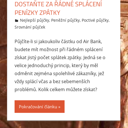
DOSTAŇTE ZA ŘÁDNÉ SPLÁCENÍ
PENÍZKY ZPÁTKY
30.11.2014
Markéta Svobodová
Nejlepší půjčky
,
Peněžní půjčky
,
Poctivé půjčky
,
Srovnání půjček
Půjčíte-li si jakoukoliv částku od Air Bank,
budete mít možnost při řádném splácení
získat jistý počet splátek zpátky. Jedná se o
velice jednoduchý princip, který by měl
odměnit zejména spolehlivé zákazníky, jež
vždy splácí včas a bez sebemenších
problémů. Kolik celkem můžete získat?
Pokračování článku