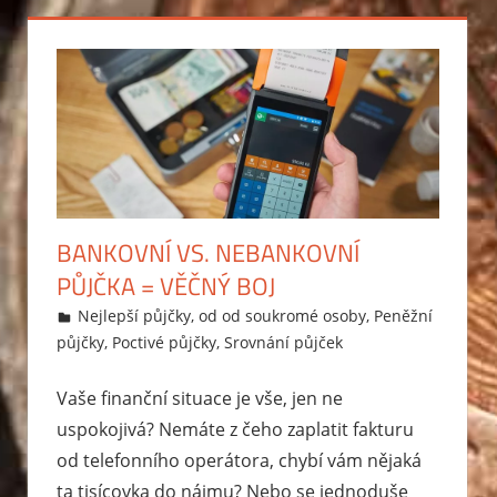
BANKOVNÍ VS. NEBANKOVNÍ
PŮJČKA = VĚČNÝ BOJ
18.2.2015
Markéta Svobodová
Nejlepší půjčky
,
od od soukromé osoby
,
Peněžní
půjčky
,
Poctivé půjčky
,
Srovnání půjček
Vaše finanční situace je vše, jen ne
uspokojivá? Nemáte z čeho zaplatit fakturu
od telefonního operátora, chybí vám nějaká
ta tisícovka do nájmu? Nebo se jednoduše