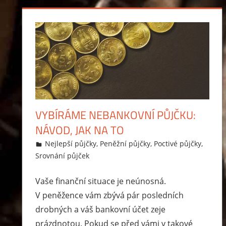
VYBÍRÁME NEBANKOVNÍ PŮJČKU:
NÁVOD, JAK NA TO
15.3.2015
Markéta Svobodová
Nejlepší půjčky
,
Peněžní půjčky
,
Poctivé půjčky
,
Srovnání půjček
Vaše finanční situace je neúnosná.
V peněžence vám zbývá pár posledních
drobných a váš bankovní účet zeje
prázdnotou. Pokud se před vámi v takové