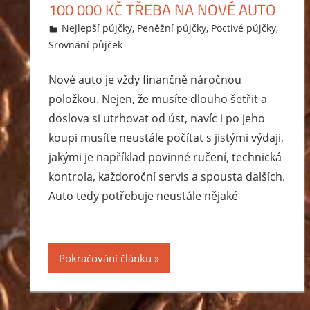
100 000 KČ TŘEBA NA NOVÉ AUTO
20.12.2014
Markéta Svobodová
Nejlepší půjčky
,
Peněžní půjčky
,
Poctivé půjčky
,
Srovnání půjček
Nové auto je vždy finančně náročnou
položkou. Nejen, že musíte dlouho šetřit a
doslova si utrhovat od úst, navíc i po jeho
koupi musíte neustále počítat s jistými výdaji,
jakými je například povinné ručení, technická
kontrola, každoroční servis a spousta dalších.
Auto tedy potřebuje neustále nějaké
Pokračování článku