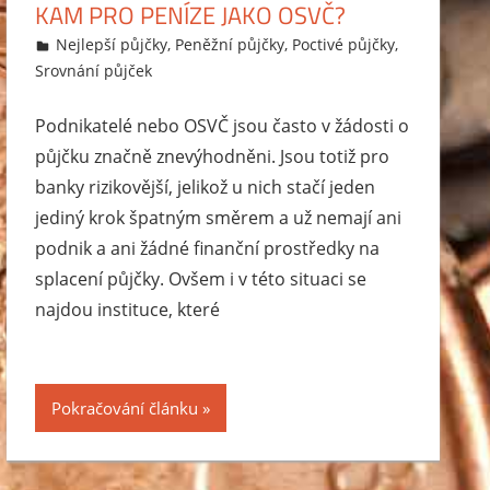
KAM PRO PENÍZE JAKO OSVČ?
15.10.2014
Markéta Svobodová
Nejlepší půjčky
,
Peněžní půjčky
,
Poctivé půjčky
,
Srovnání půjček
Podnikatelé nebo OSVČ jsou často v žádosti o
půjčku značně znevýhodněni. Jsou totiž pro
banky rizikovější, jelikož u nich stačí jeden
jediný krok špatným směrem a už nemají ani
podnik a ani žádné finanční prostředky na
splacení půjčky. Ovšem i v této situaci se
najdou instituce, které
Pokračování článku