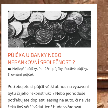
PŮJČKA U BANKY NEBO
NEBANKOVNÍ SPOLEČNOSTI?
23.1.2015
Markéta Svobodová
Nejlepší půjčky
,
Peněžní půjčky
,
Poctivé půjčky
,
Srovnání půjček
Potřebujete si půjčit větší obnos na vybavení
bytu či jeho rekonstrukci? Nebo jednoduše
potřebujete doplatit leasing na auto, či na vás
čeká jiný větší výdaj, jenž bude vyžadovat