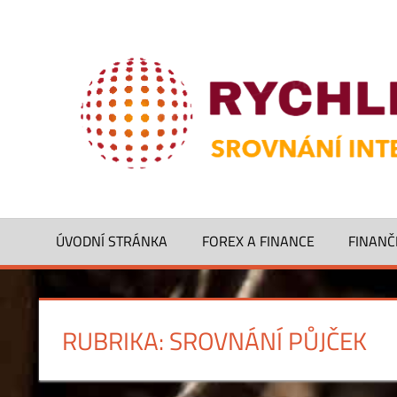
Skip
to
Solidní
content
online
půjčka
bez
rizika
ÚVODNÍ STRÁNKA
FOREX A FINANCE
FINANČ
RUBRIKA:
SROVNÁNÍ PŮJČEK