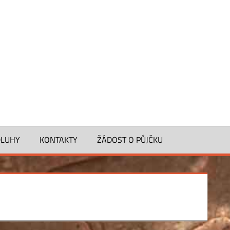
PŮJČKA
100000
KČ
DLUHY
KONTAKTY
ŽÁDOST O PŮJČKU