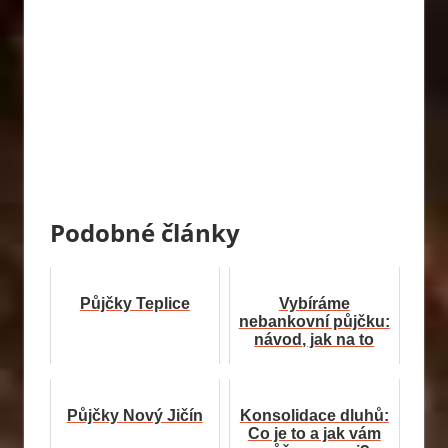
Podobné články
Půjčky Teplice
Vybíráme
nebankovní půjčku:
návod, jak na to
Půjčky Nový Jičín
Konsolidace dluhů:
Co je to a jak vám