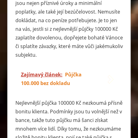
jsou nejen příznivé úroky a minimální
poplatky, ale také její bezúčelovost. Nemusíte
dokládat, na co peníze potřebujete. Je to jen
na vás, jestli si z nejlevnější půjčky 100000 Kč
zaplatíte dovolenou, dopřejete bohaté Vánoce
či splatíte závazky, které máte vůči jakémukoliv
subjektu.
Zajímavý článek:
Půjčka
100.000 bez dokladu
Nejlevnější půjčka 100000 Kč nezkoumá přísně
bonitu klienta. Podmínky jsou tu volnější než v
bance, takže tuto půjčku má šanci získat
mnohem více lidí. Díky tomu, že nezkoumáme
složitě bonitu klienta, pojí se také půjčka s