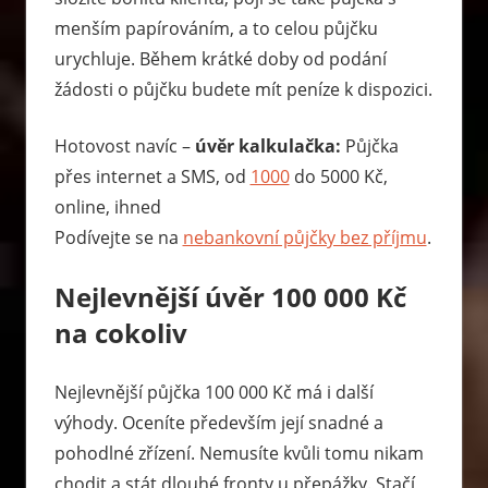
menším papírováním, a to celou půjčku
urychluje. Během krátké doby od podání
žádosti o půjčku budete mít peníze k dispozici.
Hotovost navíc –
úvěr kalkulačka:
Půjčka
přes internet a SMS, od
1000
do 5000 Kč,
online, ihned
Podívejte se na
nebankovní půjčky bez příjmu
.
Nejlevnější úvěr 100 000 Kč
na cokoliv
Nejlevnější půjčka 100 000 Kč má i další
výhody. Oceníte především její snadné a
pohodlné zřízení. Nemusíte kvůli tomu nikam
chodit a stát dlouhé fronty u přepážky. Stačí