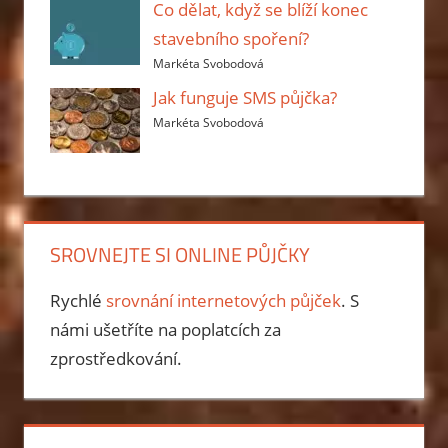
Co dělat, když se blíží konec
stavebního spoření?
Markéta Svobodová
Jak funguje SMS půjčka?
Markéta Svobodová
SROVNEJTE SI ONLINE PŮJČKY
Rychlé
srovnání internetových půjček
. S
námi ušetříte na poplatcích za
zprostředkování.