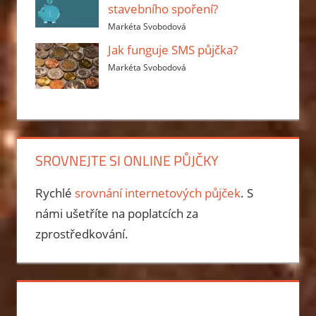
stavebního spoření?
Markéta Svobodová
Jak funguje SMS půjčka?
Markéta Svobodová
SROVNEJTE SI ONLINE PŮJČKY
Rychlé
srovnání internetových půjček
. S
námi ušetříte na poplatcích za
zprostředkování.