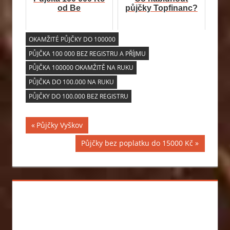
od Be
půjčky Topfinanc?
OKAMŽITÉ PŮJČKY DO 100000
PŮJČKA 100 000 BEZ REGISTRU A PŘÍJMU
PŮJČKA 100000 OKAMŽITĚ NA RUKU
PŮJČKA DO 100.000 NA RUKU
PŮJČKY DO 100.000 BEZ REGISTRU
Previous
Půjčky Vyškov
Navigace
Post:
Next
Půjčky bez poplatku do 15000 Kč
pro
Post:
příspěvek